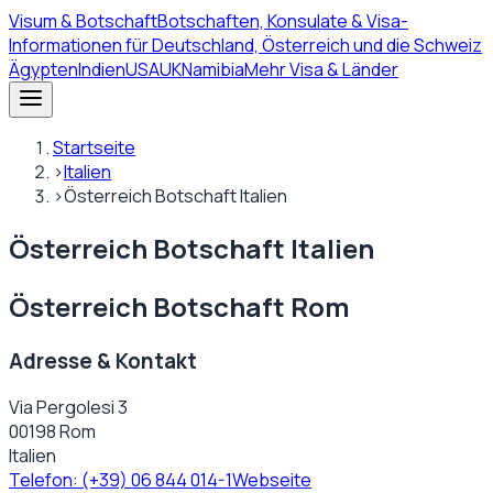
Visum
& Botschaft
Botschaften, Konsulate & Visa-
Informationen für Deutschland, Österreich und die Schweiz
Ägypten
Indien
USA
UK
Namibia
Mehr Visa & Länder
Startseite
›
Italien
›
Österreich Botschaft Italien
Österreich Botschaft Italien
Österreich Botschaft Rom
Adresse & Kontakt
Via Pergolesi 3
00198 Rom
Italien
Telefon:
(+39) 06 844 014-1
Webseite