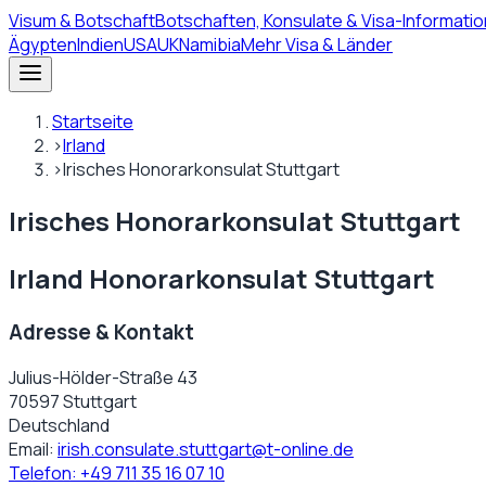
Visum
& Botschaft
Botschaften, Konsulate & Visa-Informatio
Ägypten
Indien
USA
UK
Namibia
Mehr Visa & Länder
Startseite
›
Irland
›
Irisches Honorarkonsulat Stuttgart
Irisches Honorarkonsulat Stuttgart
Irland Honorarkonsulat Stuttgart
Adresse & Kontakt
Julius-Hölder-Straße 43
70597 Stuttgart
Deutschland
Email:
irish.consulate.stuttgart@t-online.de
Telefon:
+49 711 35 16 07 10