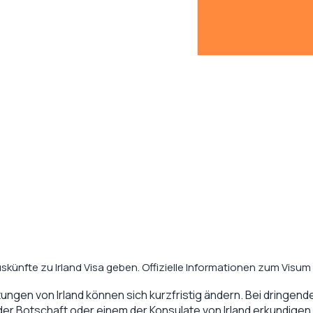
skünfte zu Irland Visa geben. Offizielle Informationen zum Visum 
tungen von
Irland
können sich kurzfristig ändern. Bei dringenden
 der Botschaft oder einem der Konsulate von
Irland
erkundigen