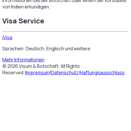
Informationen bei der Botschaft oder einem der Konsulate
von
Indien
erkundigen.
Visa Service
iVisa
Sprachen: Deutsch, Englisch und weitere
Mehr Informationen
©
2026
Visum & Botschaft
. All Rights
Reserved.
|
Impressum
|
Datenschutz
|
Haftungsausschluss