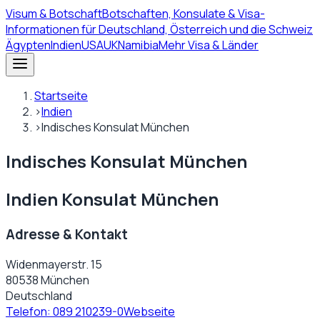
Visum
& Botschaft
Botschaften, Konsulate & Visa-
Informationen für Deutschland, Österreich und die Schweiz
Ägypten
Indien
USA
UK
Namibia
Mehr Visa & Länder
Startseite
›
Indien
›
Indisches Konsulat München
Indisches Konsulat München
Indien Konsulat München
Adresse & Kontakt
Widenmayerstr. 15
80538 München
Deutschland
Telefon:
089 210239-0
Webseite