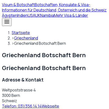
Visum
& Botschaft
Botschaften, Konsulate & Visa-
Informationen für Deutschland, Österreich und die Schweiz
Ägypten
Indien
USA
UK
Namibia
Mehr Visa & Länder
Startseite
›
Griechenland
›
Griechenland Botschaft Bern
Griechenland Botschaft Bern
Griechenland Botschaft Bern
Adresse & Kontakt
Weltpoststrasse 4
3000 Bern
Schweiz
Telefon:
031/356 14 14
Webseite