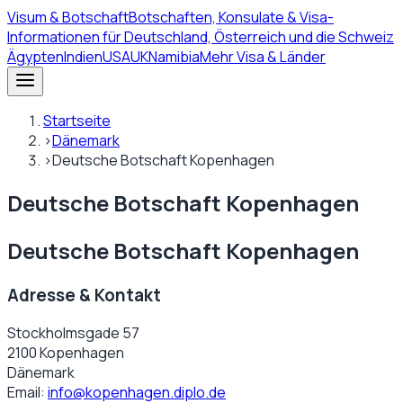
Visum
& Botschaft
Botschaften, Konsulate & Visa-
Informationen für Deutschland, Österreich und die Schweiz
Ägypten
Indien
USA
UK
Namibia
Mehr Visa & Länder
Startseite
›
Dänemark
›
Deutsche Botschaft Kopenhagen
Deutsche Botschaft Kopenhagen
Deutsche Botschaft Kopenhagen
Adresse & Kontakt
Stockholmsgade 57
2100 Kopenhagen
Dänemark
Email:
info@kopenhagen.diplo.de