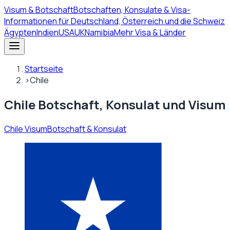
Visum
& Botschaft
Botschaften, Konsulate & Visa-
Informationen für Deutschland, Österreich und die Schweiz
Ägypten
Indien
USA
UK
Namibia
Mehr Visa & Länder
Startseite
›
Chile
Chile Botschaft, Konsulat und Visum
Chile Visum
Botschaft & Konsulat