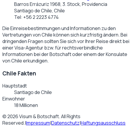
Barros Errázuriz 1968, 3. Stock, Providencia
Santiago de Chile, Chile
Tel:
+56 2 2223 4774
Die Einreisebestimmungen und Informationen zu den
Vertretungen von
Chile
können sich kurzfristig ändern. Bei
dringenden Fragen sollten Sie sich vor Ihrer Reise direkt bei
einer Visa-Agentur bzw. für rechtsverbindliche
Informationen bei der Botschaft oder einem der Konsulate
von
Chile
erkundigen.
Chile Fakten
Hauptstadt
Santiago de Chile
Einwohner
18 Millionen
©
2026
Visum & Botschaft
. All Rights
Reserved.
|
Impressum
|
Datenschutz
|
Haftungsausschluss