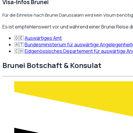
Visa-Infos Brunei
Für die Einreise nach Brunei Darussalam wird kein Visum benötig
Es ist empfehlenswert vor und während einer
Brunei
Reise d
🇩🇪
Auswärtiges Amt
🇦🇹
Bundesministerium für auswärtige Angelegenhei
🇨🇭
Eidgenössisches Departement für auswärtige A
Brunei
Botschaft & Konsulat