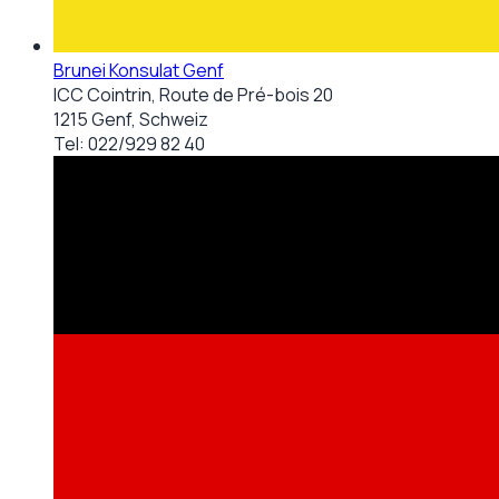
Brunei Konsulat Genf
ICC Cointrin, Route de Pré-bois 20
1215 Genf, Schweiz
Tel:
022/929 82 40