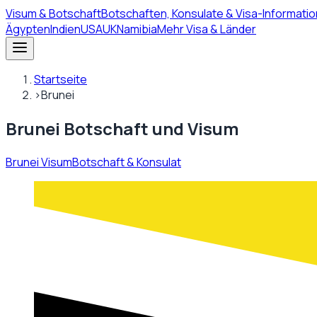
Visum
& Botschaft
Botschaften, Konsulate & Visa-Informatio
Ägypten
Indien
USA
UK
Namibia
Mehr Visa & Länder
Startseite
›
Brunei
Brunei Botschaft und Visum
Brunei Visum
Botschaft & Konsulat