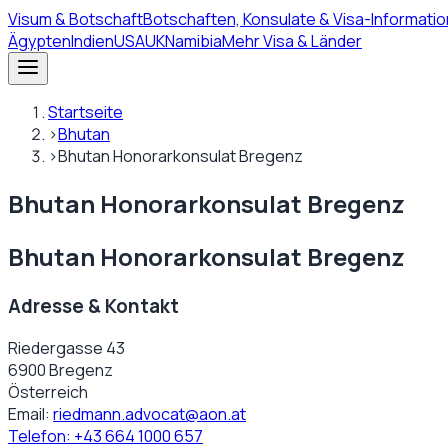
Visum
& Botschaft
Botschaften, Konsulate & Visa-Informatio
Ägypten
Indien
USA
UK
Namibia
Mehr Visa & Länder
Startseite
›
Bhutan
›
Bhutan Honorarkonsulat Bregenz
Bhutan Honorarkonsulat Bregenz
Bhutan Honorarkonsulat Bregenz
Adresse & Kontakt
Riedergasse 43
6900 Bregenz
Österreich
Email:
riedmann.advocat@aon.at
Telefon:
+43 664 1000 657