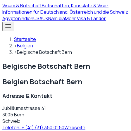
Visum
& Botschaft
Botschaften, Konsulate & Visa-
Informationen für Deutschland, Österreich und die Schweiz
Ägypten
Indien
USA
UK
Namibia
Mehr Visa & Länder
Startseite
›
Belgien
›
Belgische Botschaft Bern
Belgische Botschaft Bern
Belgien Botschaft Bern
Adresse & Kontakt
Jubiläumsstrasse 41
3005 Bern
Schweiz
Telefon:
+ (41) (31) 350.01.50
Webseite