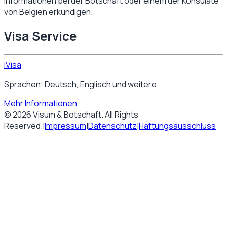
Informationen bei der Botschaft oder einem der Konsulate
von
Belgien
erkundigen.
Visa Service
iVisa
Sprachen: Deutsch, Englisch und weitere
Mehr Informationen
©
2026
Visum & Botschaft
. All Rights
Reserved.
|
Impressum
|
Datenschutz
|
Haftungsausschluss