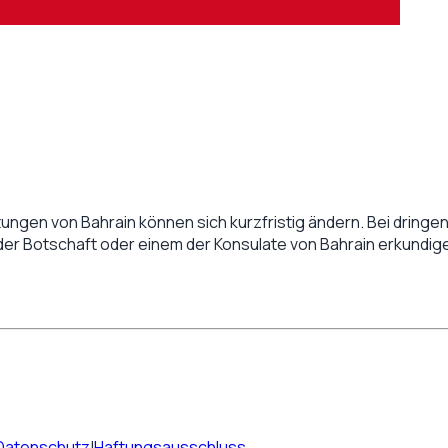
tungen von
Bahrain
können sich kurzfristig ändern. Bei dringend
 der Botschaft oder einem der Konsulate von
Bahrain
erkundig
Datenschutz
|
Haftungsausschluss