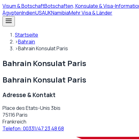
Visum
& Botschaft
Botschaften, Konsulate & Visa-Informatio
Ägypten
Indien
USA
UK
Namibia
Mehr Visa & Länder
Startseite
›
Bahrain
›
Bahrain Konsulat Paris
Bahrain Konsulat Paris
Bahrain Konsulat Paris
Adresse & Kontakt
Place des Etats-Unis 3bis
75116 Paris
Frankreich
Telefon:
00331/47 23 48 68