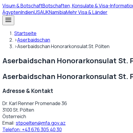
Visum
& Botschaft
Botschaften, Konsulate & Visa-Informatio
Ägypten
Indien
USA
UK
Namibia
Mehr Visa & Länder
Startseite
›
Aserbaidschan
›
Aserbaidschan Honorarkonsulat St. Pölten
Aserbaidschan Honorarkonsulat St. 
Aserbaidschan Honorarkonsulat St. 
Adresse & Kontakt
Dr. Karl Renner Promenade 36
3100 St. Pölten
Österreich
Email:
stpoelten@mfa.gov.az
Telefon:
+43 676 305 40 30