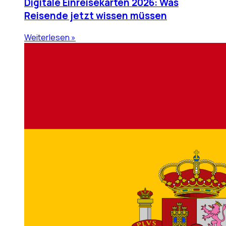
Digitale Einreisekarten 2026: Was
Reisende jetzt wissen müssen
Weiterlesen »