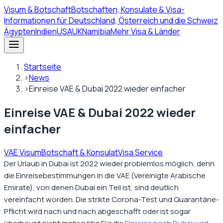
Visum
& Botschaft
Botschaften, Konsulate & Visa-
Informationen für Deutschland, Österreich und die Schweiz
Ägypten
Indien
USA
UK
Namibia
Mehr Visa & Länder
Startseite
›
News
›
Einreise VAE & Dubai 2022 wieder einfacher
Einreise VAE & Dubai 2022 wieder
einfacher
VAE Visum
Botschaft & Konsulat
Visa Service
Der Urlaub in Dubai ist 2022 wieder problemlos möglich, denn
die Einreisebestimmungen in die VAE (Vereinigte Arabische
Emirate), von denen Dubai ein Teil ist, sind deutlich
vereinfacht worden. Die strikte Corona-Test und Quarantäne-
Pflicht wird nach und nach abgeschafft oder ist sogar